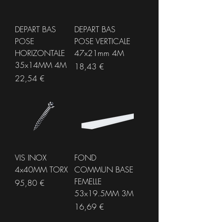
DEPART BAS
DEPART BAS
POSE
POSE VERTICALE
HORIZONTALE
47x21mm 4M
35x14MM 4M
Prix
18,43 €
Prix
22,54 €
VIS INOX
FOND
4x40MM TORX
COMMUN BASE
FEMELLE
Prix
95,80 €
53x19.5MM 3M
Prix
16,69 €