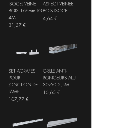
ISOCEL VEINE
ASPECT VEINEE
BOIS 166mm LG
BOIS ISOCEL
4M
Prix
4,64 €
Prix
31,37 €
SET AGRAFES
GRILLE ANTI-
POUR
RONGEURS ALU
JONCTION DE
30x50 2,5M
LAME
Prix
16,65 €
Prix
107,77 €