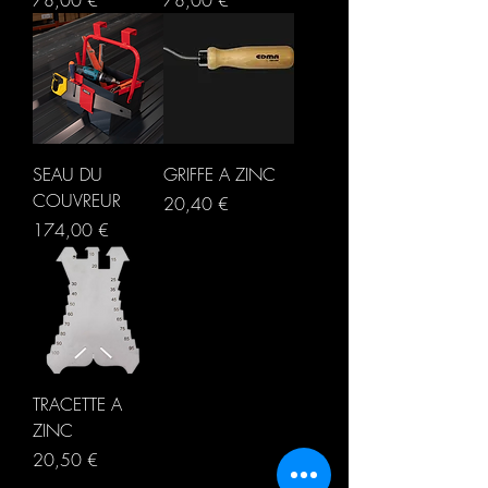
78,00 €
78,00 €
SEAU DU
GRIFFE A ZINC
COUVREUR
Prix
20,40 €
Prix
174,00 €
TRACETTE A
ZINC
Prix
20,50 €