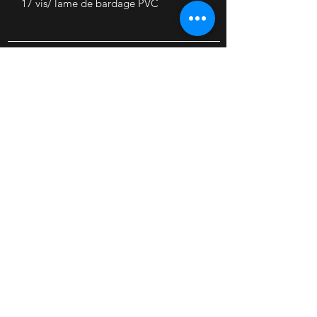
17 vis/ lame de bardage PVC
Accueil
Nous contacter
Mon Compte
Mes Commandes
COVID
Conditions de livraison
Retrait partenaires
Informations Légales
Conditions Générales de vente
©2020 par Tolesmarket. crée avec Wix.
SAS TOLESMARKET -
889 697 801
- RCS ARRAS