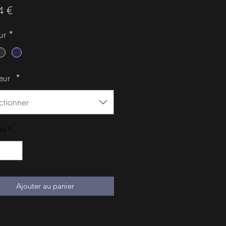
Prix
4 €
ur
*
eur
*
ctionner
té
*
Ajouter au panier