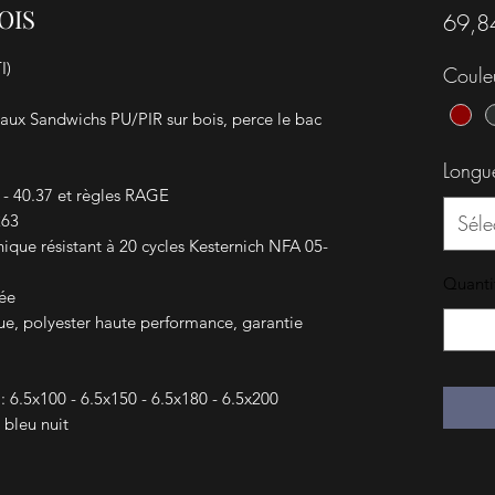
OIS
69,8
I)
Coule
eaux Sandwichs PU/PIR sur bois, perce le bac
Longu
 - 40.37 et règles RAGE
263
Séle
ique résistant à 20 cycles Kesternich NFA 05-
Quanti
uée
ue, polyester haute performance, garantie
: 6.5x100 - 6.5x150 - 6.5x180 - 6.5x200
 bleu nuit