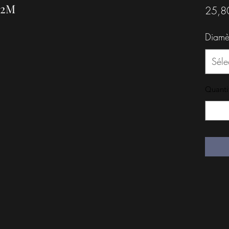
 2M
25,8
Diamè
Séle
Quanti