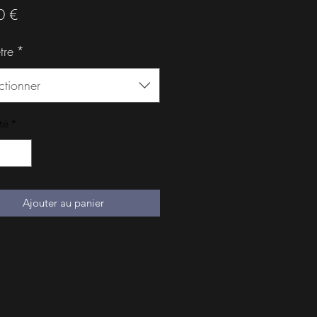
Prix
0 €
tre
*
ctionner
té
*
Ajouter au panier