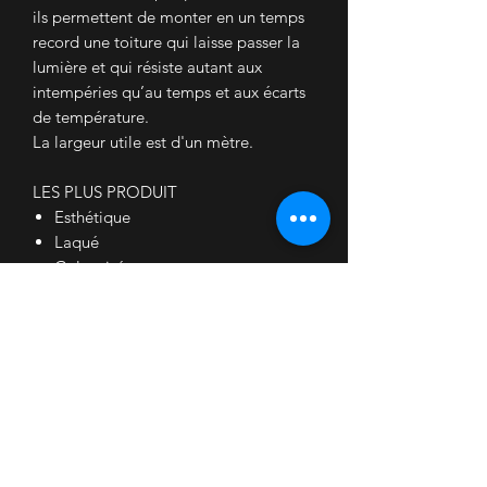
ils permettent de monter en un temps
record une toiture qui laisse passer la
lumière et qui résiste autant aux
intempéries qu’au temps et aux écarts
de tempé
rature.
La largeur utile est d'un mètre.
LES PLUS PRODUIT
Esthétique
Laqué
Galvanisé
Etanche
Les
ACCESSOIRES
:
- Faitage
- Rive
- Closoir cache mousse
- Fixations