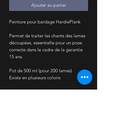
Ajouter au panier
Peinture pour bardage HardiePlank
Permet de traiter les chants des lames
découpées, essentielle pour un pose
correcte dans le cadre de la garantie
15 ans.
Pot de 500 ml (pour 200 lames)
Existe en plusieurs coloris
48 € TTC le pot de 500 ml SOIT 40 €
HT.
Accueil
Nous contacter