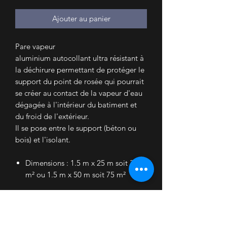
Ajouter au panier
Pare vapeur
aluminium autocollant ultra résistant à
la déchirure permettant de protéger le
support du point de rosée qui pourrait
se créer au contact de la vapeur d'eau
dégagée à l'intérieur du batiment et
du froid de l'extérieur.
Il se pose entre le support (béton ou
bois) et l'isolant.
Dimensions : 1.5 m x 25 m soit 37.5
m² ou 1.5 m x 50 m soit 75 m²
Le primaire d’accroche SA-19 vous
permettra d’appliquer ce pare-vapeur
sur les supports maçonnés.