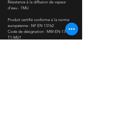
Résistance à la diffusion de vapeur
d'eau - 1MU
Produit certifié conforme à la norme
européenne : NF EN 13162
Code de désignation : MW-EN-13162-
T1-MU1
ACERMI : 02/083/006
Classement émission COV : A+
Disponible en :
8000x1200x100F = 9.6 m² - 3.92 €
TTC/ m²
Accueil
Nous contacter
Mon Compte