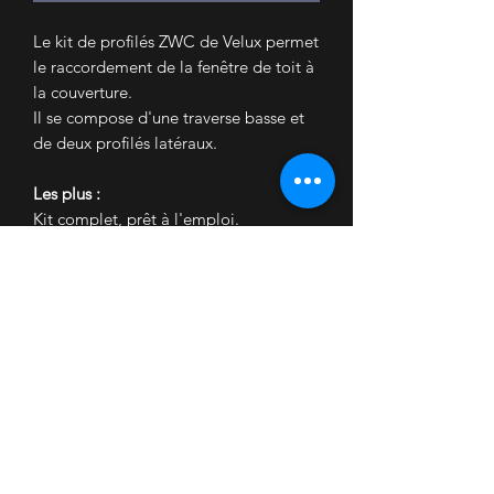
Le kit de profilés ZWC de Velux permet
le raccordement de la fenêtre de toit à
la couverture.
Il se compose d'une traverse basse et
de deux profilés latéraux.
Les plus :
Kit complet, prêt à l'emploi.
Accueil
Nous contacter
Mon Compte
Mes Commandes
COVID
Conditions de livraison
Retrait partenaires