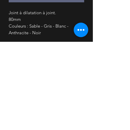
Joint à dilatation à joint.
80mm
Couleurs : Sable - Gris - Blanc -
Anthracite - Noir
Accueil
Nous contacter
Mon Compte
Mes Commandes
COVID
Conditions de livraison
Retrait partenaires
Informations Légales
Conditions Générales de vente