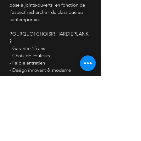
pose à joints-ouverts en fonction de
l'aspect recherché - du classique au
contemporain.
POURQUOI CHOISIR HARDIEPLANK
?
- Garantie 15 ans
- Choix de couleurs
- Faible entretien
- Design innovant & moderne
DIMENSIONS :
Longueur -> 3600 mm
Hauteur -> 180 mm
Hauteur utile -> 150 mm
Epaisseur -> 8mm
1 lame = 0.54 m² avec recouvrement
de 30 mm (environ 2 planches par m²).
Poids par pièce : 7.4 kg