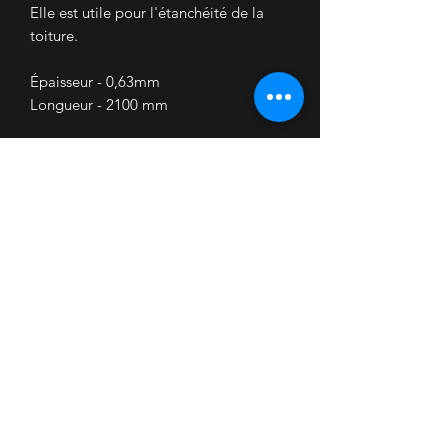
Elle est utile pour l'étanchéité de la
toiture.
Épaisseur - 0,63mm
Longueur - 2100 mm
Accueil
Nous contacter
Mon Compte
Mes Commandes
COVID
Conditions de livraison
Retrait partenaires
Informations Légales
Conditions Générales de vente