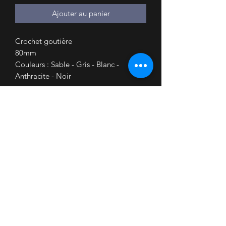
Ajouter au panier
Crochet goutière
80mm
Couleurs : Sable - Gris - Blanc -
Anthracite - Noir
Accueil
Nous contacter
Mon Compte
Mes Commandes
COVID
Conditions de livraison
Retrait partenaires
Informations Légales
Conditions Générales de vente