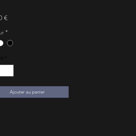
Prix
0 €
ur
*
té
*
Ajouter au panier