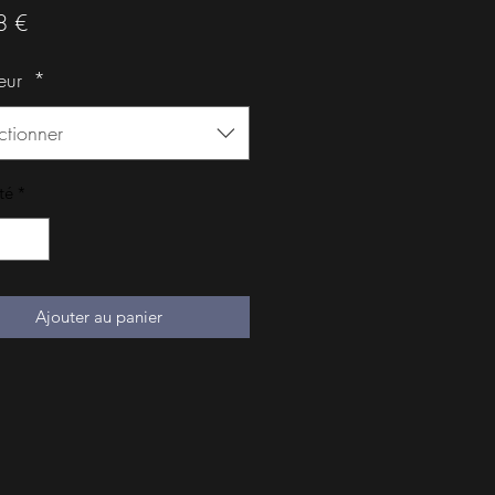
Prix
8 €
eur
*
ctionner
té
*
Ajouter au panier