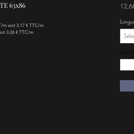
TE 63x86
12,6
Longu
T/m soit 3.17 € TTC/m
oit 3.26 € TTC/m
Séle
Quanti