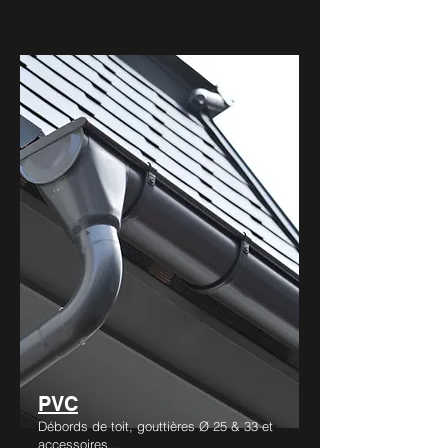
PVC
Débords de toit, gouttières Ø 25 & 33 et
accessoires...