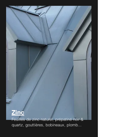
Zinc
Feuilles de zinc naturel, prépatiné noir &
quartz, gouttières, bobineaux, plomb...