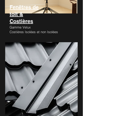
Fenêtres de
toit &
Costières
Gamme Velux
Costières Isolées et non Isolées