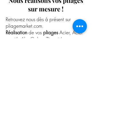
Nous réalisons vos pliages
sur mesure !
Retrouvez nous dès à présent sur
pliagemarket.com.
Réalisation
de vos
pliages
Acier, Acier
cranté, Alu, Galva, Zinc et Inox
sur
mesure.
Nous vous proposons également la
réalisation de vos
Joints Debout
pour
vos
toitures et bardages.
J'y vais