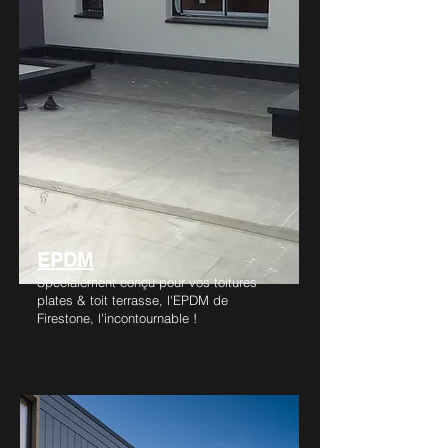
EPDM
Spécialement conçu pour vos toitures
plates & toit terrasse, l'EPDM de
Firestone, l'incontournable !